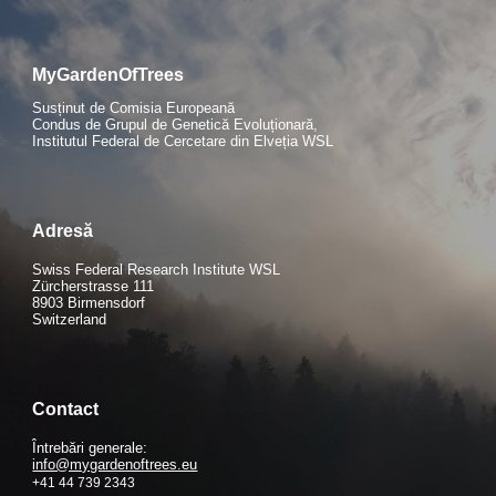
MyGardenOfTrees
Susținut de Comisia Europeană
Condus de Grupul de Genetică Evoluționară,
Institutul Federal de Cercetare din Elveția WSL
Adresă
Swiss Federal Research Institute WSL
Zürcherstrasse 111
8903 Birmensdorf
Switzerland
Contact
Întrebări generale:
info@mygardenoftrees.eu
+41 44 739 2343