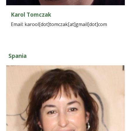
Karol Tomczak
Email: karool[dot]tomczak[at]gmail[dot]com
Spania