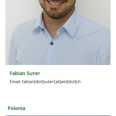
Fabian Suter
Email: fabian[dot]suter[at]wsl[dot]ch
Polonia