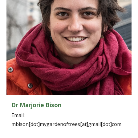
Dr Marjorie Bison
Email:
mbison[dot]mygardenoftrees[at]gmail[dot]com