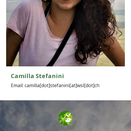
Camilla Stefanini
Email: camilla[dot]stefanini[at]wsl[dot]ch