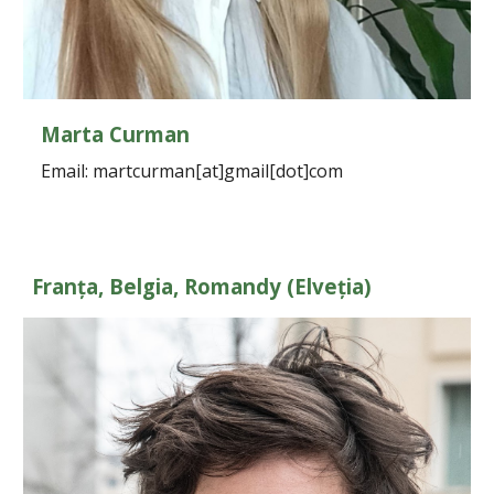
Marta Curman
Email: martcurman[at]gmail[dot]com
Franța, Belgia, Romandy (Elveția)