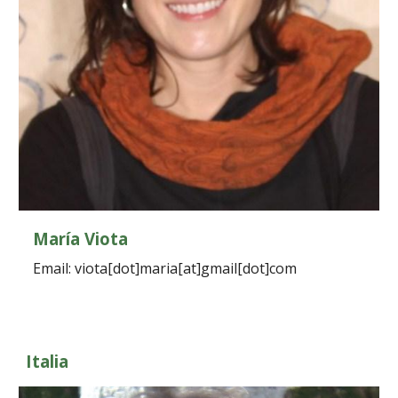
María Viota
Email: viota[dot]maria[at]gmail[dot]com
Italia